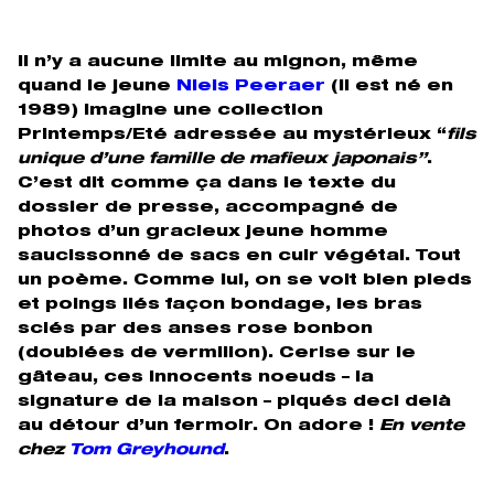
Il n’y a aucune limite au mignon, même
quand le jeune
Niels Peeraer
(il est né en
1989) imagine une collection
Printemps/Eté adressée au mystérieux “
fils
unique d’une famille de mafieux japonais”
.
C’est dit comme ça dans le texte du
dossier de presse, accompagné de
photos d’un gracieux jeune homme
saucissonné de sacs en cuir végétal. Tout
un poème. Comme lui, on se voit bien pieds
et poings liés façon bondage, les bras
sciés par des anses rose bonbon
(doublées de vermillon). Cerise sur le
gâteau, ces innocents noeuds – la
signature de la maison – piqués deci delà
au détour d’un fermoir. On adore !
En vente
chez
Tom Greyhound
.