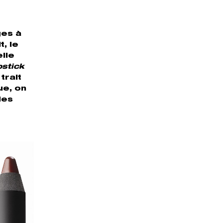
ges à
, le
elle
pstick
trait
ue, on
les