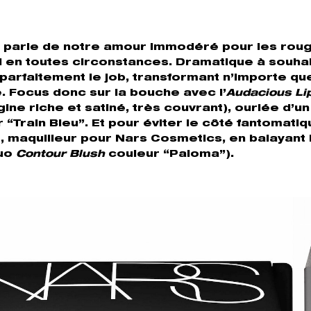
us parle de notre amour immodéré pour les rou
l en toutes circonstances. Dramatique à souhait
 parfaitement le job, transformant n’importe qu
. Focus donc sur la bouche avec l’
Audacious Li
ne riche et satiné, très couvrant), ourlée d’un 
r “Train Bleu”. Et pour éviter le côté fantomatiq
, maquilleur pour Nars Cosmetics, en balayant 
duo
Contour Blush
couleur “Paloma”).