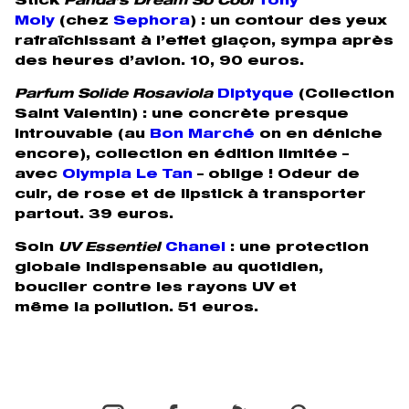
Stick
Panda’s Dream So Cool
Tony
Moly
(chez
Sephora
)
: un contour des yeux
rafraîchissant à l’effet glaçon, sympa après
des heures d’avion. 10, 90 euros.
Parfum Solide Rosaviola
Diptyque
(Collection
Saint Valentin)
: une concrète presque
introuvable (au
Bon Marché
on en déniche
encore), collection en édition limitée –
avec
Olympia Le Tan
– oblige ! Odeur de
cuir, de rose et de lipstick à transporter
partout.
39 euros.
Soin
UV Essentiel
Chanel
: une protection
globale indispensable au quotidien,
bouclier contre les rayons UV et
même la pollution. 51 euros.