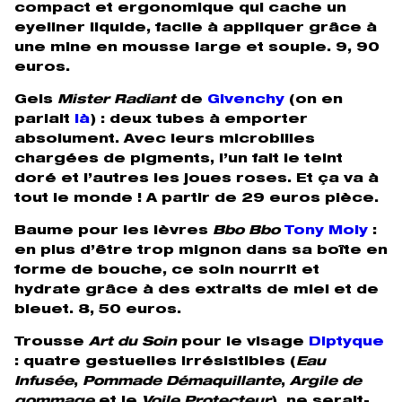
compact et ergonomique qui cache un
eyeliner liquide, facile à appliquer grâce à
une mine en mousse large et souple. 9, 90
euros.
Gels
Mister Radiant
de
Givenchy
(on en
parlait
là
) : deux tubes à emporter
absolument. Avec leurs microbilles
chargées de pigments, l’un fait le teint
doré et l’autres les joues roses. Et ça va à
tout le monde ! A partir de 29 euros pièce.
Baume pour les lèvres
Bbo Bbo
Tony Moly
:
en plus d’être trop mignon dans sa boîte en
forme de bouche, ce soin nourrit et
hydrate grâce à des extraits de miel et de
bleuet. 8, 50 euros.
Trousse
Art du Soin
pour le visage
Diptyque
: quatre gestuelles irrésistibles (
Eau
Infusée
,
Pommade Démaquillante
,
Argile de