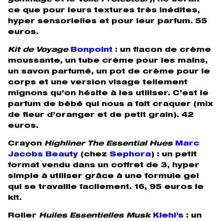
gommage
et le
Voile Protecteur
), ne serait-
ce que pour leurs textures très inédites,
hyper sensorielles et pour leur parfum. 55
euros.
Kit de Voyage
Bonpoint
: un flacon de crème
moussante, un tube crème pour les mains,
un savon parfumé, un pot de crème pour le
corps et une version visage tellement
mignons qu’on hésite à les utiliser. C’est le
parfum de bébé qui nous a fait craquer (mix
de fleur d’oranger et de petit grain). 42
euros.
Crayon
Highliner The Essential Hues
Marc
Jacobs Beauty
(chez
Sephora
)
: un petit
format vendu dans un coffret de 3, hyper
simple à utiliser grâce à une formule gel
qui se travaille facilement. 16, 95 euros le
kit.
Roller
Huiles Essentielles Musk
Kiehl’s
: un