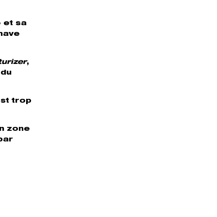
 et sa
-have
turizer
,
 du
est trop
en zone
par