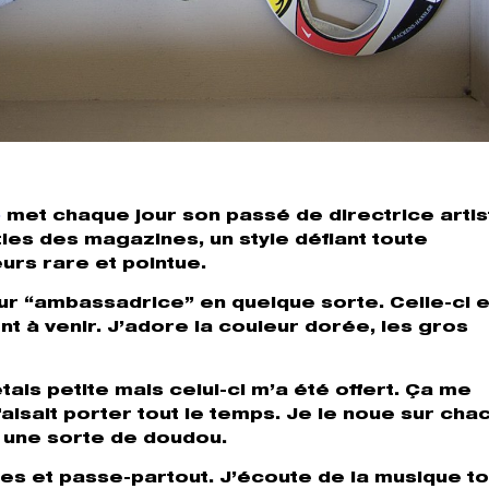
b
met chaque jour son passé de directrice artis
ies des magazines, un style défiant toute
urs rare et pointue.
leur “ambassadrice” en quelque sorte. Celle-ci 
t à venir. J’adore la couleur dorée, les gros
étais petite mais celui-ci m’a été offert. Ça me
sait porter tout le temps. Je le noue sur cha
, une sorte de doudou.
ues et passe-partout. J’écoute de la musique to