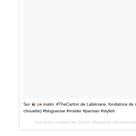
Sur
ce matin, #TheCarton de Labériane, fondatrice de
chouette) #blogueuse #insider #parisan #stylish
Une photo publiée par Carton Magazine (@cartonma