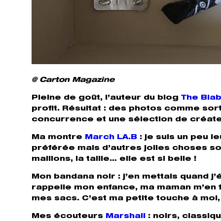
@ Carton Magazine
Pleine de goût, l’auteur du blog
The Bla
profit. Résultat : des photos comme sort
concurrence et une sélection de créate
Ma montre
March LA.B
: je suis un peu 
préférée mais d’autres jolies choses son
maillons, la taille… elle est si belle !
Mon bandana noir
: j’en mettais quand j’
rappelle mon enfance, ma maman m’en fai
mes sacs. C’est ma petite touche à moi
Mes écouteurs
Marshall
: noirs, classiq