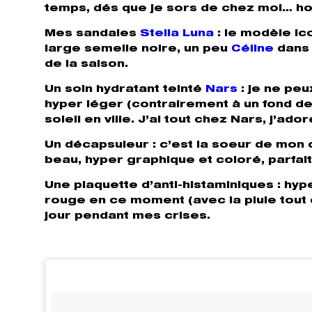
temps, dés que je sors de chez moi… hop,
Mes sandales
Stella Luna
: le modèle ic
large semelle noire, un peu
Céline
dans 
de la saison.
Un soin hydratant teinté
Nars
: je ne pe
hyper léger (contrairement à un fond de
soleil en ville. J’ai tout chez Nars, j’ador
Un décapsuleur
: c’est la soeur de mon co
beau, hyper graphique et coloré, parfait
Une plaquette d’anti-histaminiques
: hyp
rouge en ce moment (avec la pluie tout 
jour pendant mes crises.