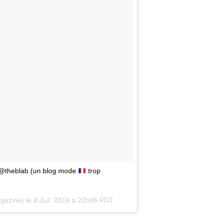
 @theblab (un blog mode
trop
gazine) le
4 Juil. 2016 à 22h46 PDT