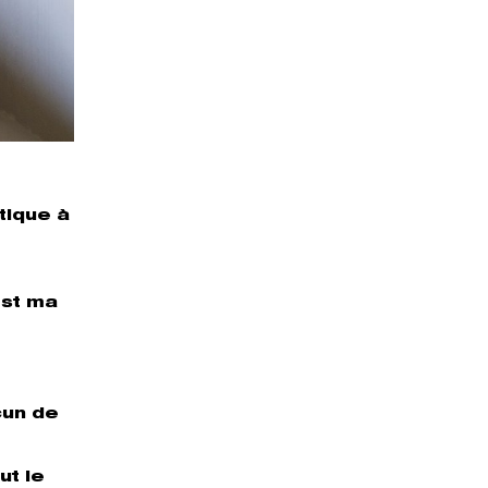
tique à
est ma
cun de
ut le