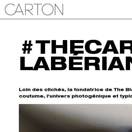
#THECAR
LABÉRIA
Loin des clichés, la fondatrice de The Bl
coutume, l’univers photogénique et typ