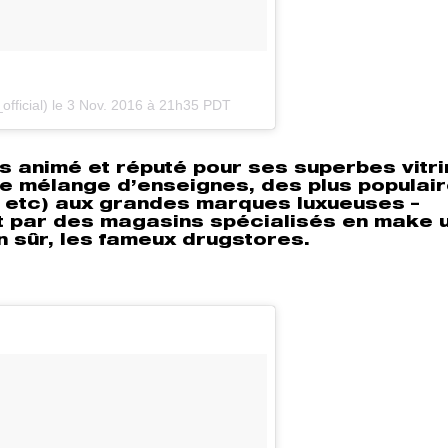
fficial) le
3 Nov. 2016 à 21h35 PDT
ès animé et réputé pour ses superbes vitri
che mélange d’enseignes, des plus populai
etc) aux grandes marques luxueuses –
t par des magasins spécialisés en make 
en sûr, les fameux drugstores.