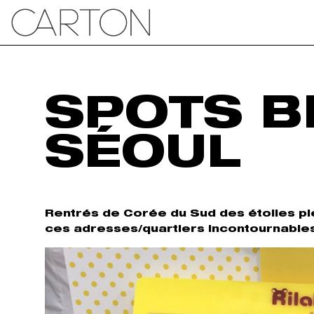
SPOTS B
SÉOUL
Rentrés de Corée du Sud des étoiles ple
ces adresses/quartiers incontournables