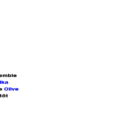
semble
ika
re
Olive
tôt