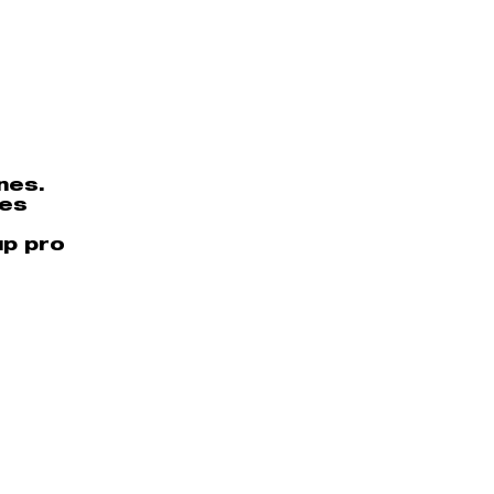
nes.
res
up pro