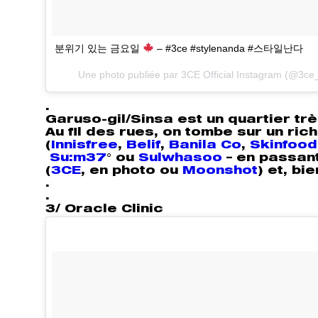
분위기 있는 금요일
– #3ce #stylenanda #스타일난다
Une photo publiée par 3CE Official Instagram (@3ce_o
.
Garuso-gil/Sinsa est un quartier tr
Au fil des rues, on tombe sur un ri
(
Innisfree
,
Belif
,
Banila Co
,
Skinfood
Su:m37
°
ou
Sulwhasoo
– en passan
(
3CE
,
en photo ou
Moonshot
) et, bi
.
.
3/ Oracle Clinic