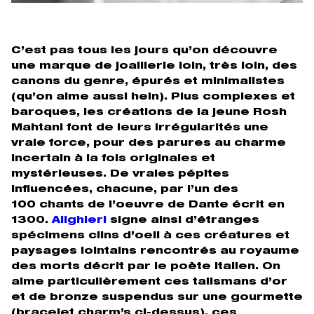
C’est pas tous les jours qu’on découvre
une marque de joaillerie loin, très loin, des
canons du genre, épurés et minimalistes
(qu’on aime aussi hein). Plus complexes et
baroques, les créations de la jeune Rosh
Mahtani font de leurs irrégularités une
vraie force, pour des parures au charme
incertain à la fois originales et
mystérieuses. De vraies pépites
influencées, chacune, par l’un des
100 chants de l’oeuvre de Dante écrit en
1300.
Alighieri
signe ainsi d’étranges
spécimens clins d’oeil à ces créatures et
paysages lointains rencontrés au royaume
des morts décrit par le poète italien. On
aime particulièrement ces talismans d’or
et de bronze suspendus sur une gourmette
(bracelet charm’s ci-dessus), ces