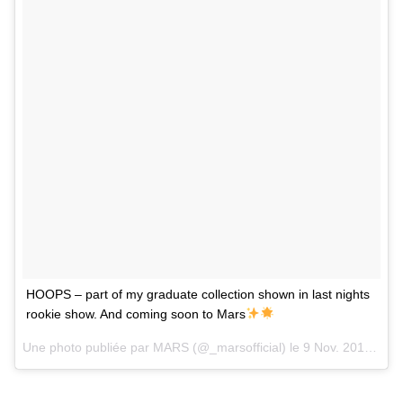
HOOPS – part of my graduate collection shown in last nights
rookie show. And coming soon to Mars
Une photo publiée par MARS (@_marsofficial) le
9 Nov. 2016 à 22h53 PST