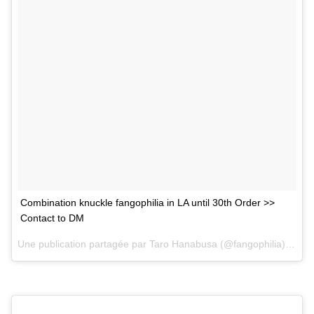
Combination knuckle fangophilia in LA until 30th Order >>
Contact to DM
Une publication partagée par Taro Hanabusa (@fangophilia) le
23 