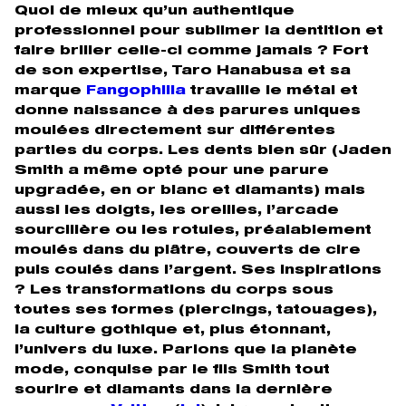
Quoi de mieux qu’un authentique
professionnel pour sublimer la dentition et
faire briller celle-ci comme jamais ? Fort
de son expertise, Taro Hanabusa et sa
marque
Fangophilia
travaille le métal et
donne naissance à des parures uniques
moulées directement sur différentes
parties du corps. Les dents bien sûr (Jaden
Smith a même opté pour une parure
upgradée, en or blanc et diamants) mais
aussi les doigts, les oreilles, l’arcade
sourcilière ou les rotules, préalablement
moulés dans du plâtre, couverts de cire
puis coulés dans l’argent. Ses inspirations
? Les transformations du corps sous
toutes ses formes (piercings, tatouages),
la culture gothique et, plus étonnant,
l’univers du luxe. Parions que la planète
mode, conquise par le fils Smith tout
sourire et diamants dans la dernière