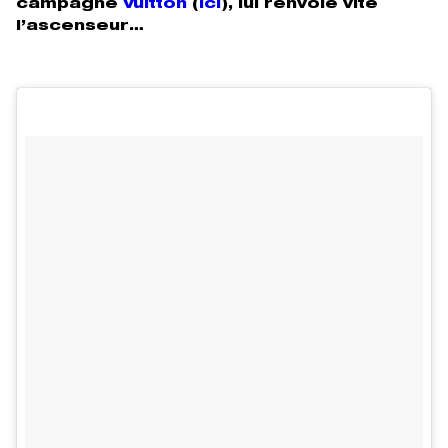
campagne
Vuitton
(
ici
), lui renvoie vite
l’ascenseur…