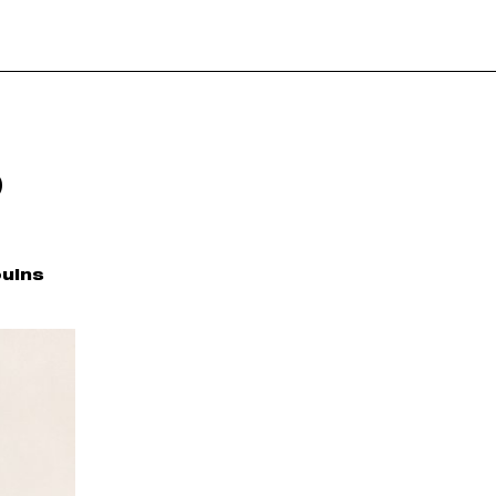
S
uins