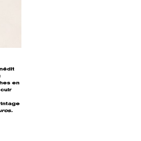
nédit
u
ches en
 cuir
vintage
uros.