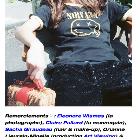
Remerciements ♡ :
Eleonore Wismes
(la
photographe),
Claire Pallard
(la mannequin),
Sacha Giraudeau
(hair & make-up), Orianne
Lieurain-Minella (production
Art Viewing
) &