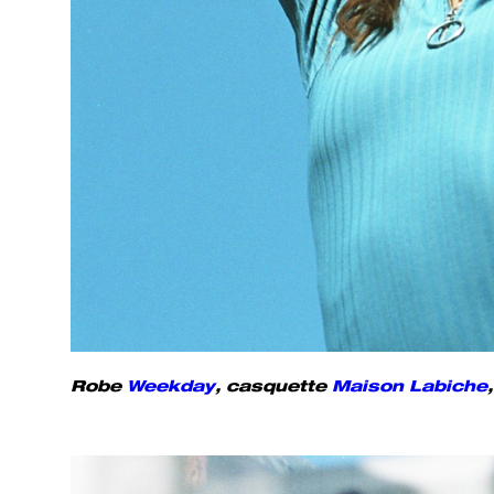
Robe
Weekday
, casquette
Maison Labiche