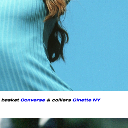
, basket
Converse
& colliers
Ginette NY