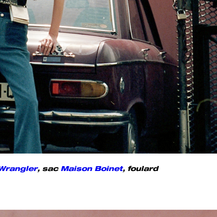
Wrangler
, sac
Maison Boinet
, foulard