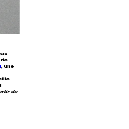
pas
 de
l
, une
e
ille
u
rtir de