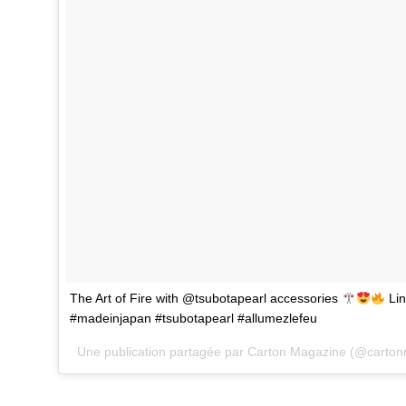
The Art of Fire with @tsubotapearl accessories
Lin
#madeinjapan #tsubotapearl #allumezlefeu
Une publication partagée par Carton Magazine (@carto