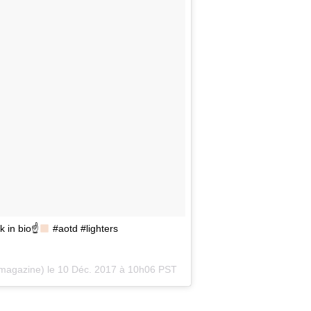
k in bio☝
#aotd #lighters
nmagazine) le
10 Déc. 2017 à 10h06 PST