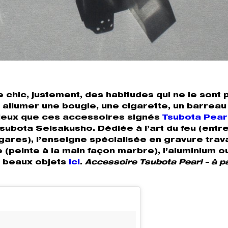
 chic, justement, des habitudes qui ne le sont 
r allumer une bougie, une cigarette, un barreau
 mieux que ces accessoires signés
Tsubota Pear
ubota Seisakusho. Dédiée à l’art du feu (entr
gares), l’enseigne spécialisée en gravure trava
e (peinte à la main façon marbre), l’aluminium o
s beaux objets
ici
.
Accessoire Tsubota Pearl – à pa