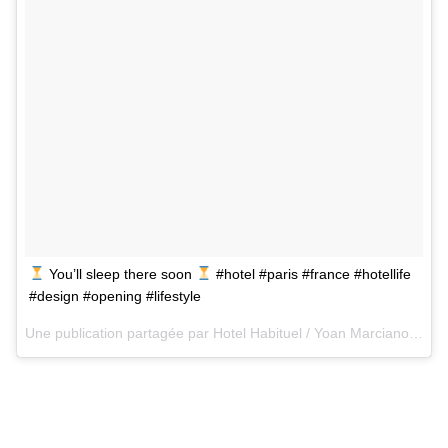
You’ll sleep there soon
#hotel #paris #france #hotellife
#design #opening #lifestyle
Une publication partagée par
Hotel Habituel / Yoan Marciano
(@hot