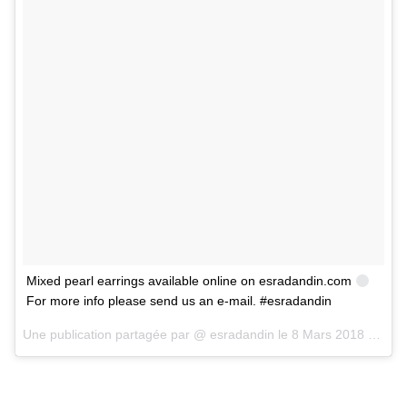
Mixed pearl earrings available online on esradandin.com
For more info please send us an e-mail. #esradandin
Une publication partagée par @
esradandin
le
8 Mars 2018 à 11 :51 PST