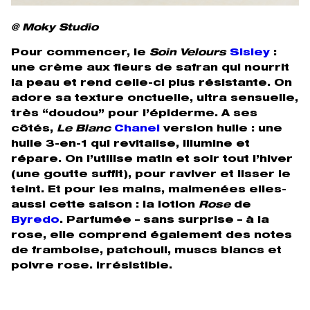
@
Moky Studio
Pour commencer, le
Soin Velours
Sisley
:
une crème aux fleurs de safran qui nourrit
la peau et rend celle-ci plus résistante. On
adore sa texture onctuelle, ultra sensuelle,
très “doudou” pour l’épiderme. A ses
côtés,
Le Blanc
Chanel
version huile : une
huile 3-en-1 qui revitalise, illumine et
répare. On l’utilise matin et soir tout l’hiver
(une goutte suffit), pour raviver et lisser le
teint. Et pour les mains, malmenées elles-
aussi cette saison : la lotion
Rose
de
Byredo
. Parfumée – sans surprise – à la
rose, elle comprend également des notes
de framboise, patchouli, muscs blancs et
poivre rose. Irrésistible.