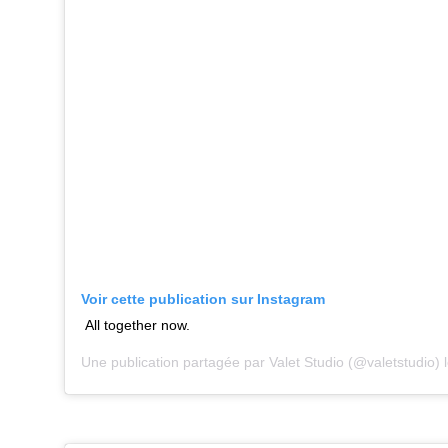
Voir cette publication sur Instagram
All together now.
Une publication partagée par
Valet Studio
(@valetstudio) 