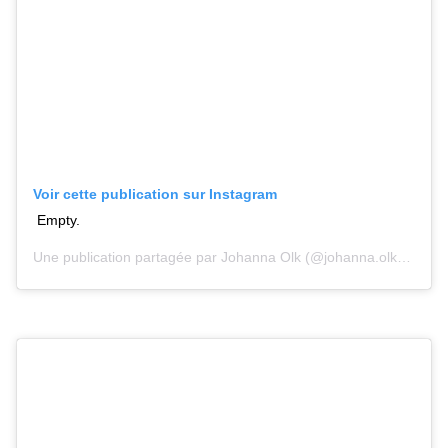
Voir cette publication sur Instagram
Empty.
Une publication partagée par
Johanna Olk
(@johanna.olk) le
11 