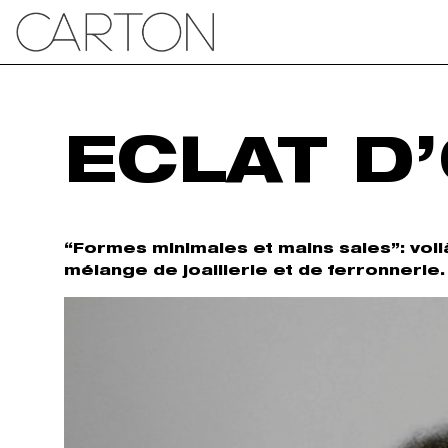
ECLAT D
“Formes minimales et mains sales”: voilà
mélange de joaillerie et de ferronnerie.