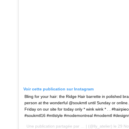
Voir cette publication sur Instagram
Bling for your hair: the Ridge Hair barrette in polished br
person at the wonderful @soukmtl until Sunday or online.
Friday on our site for today only * wink wink * . . #hairpi
#soukmtl16 #mtlstyle #modemontreal #modemtl #design
Une publication partagée par
… |
(@lly_atelier) le
29 No