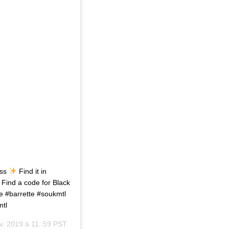
ass
Find it in
 Find a code for Black
ece #barrette #soukmtl
mtl
v. 2019 à 11 :59 PST