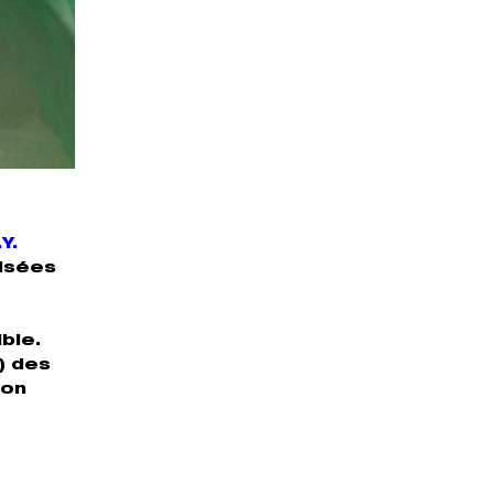
.Y.
lisées
ble.
) des
ton